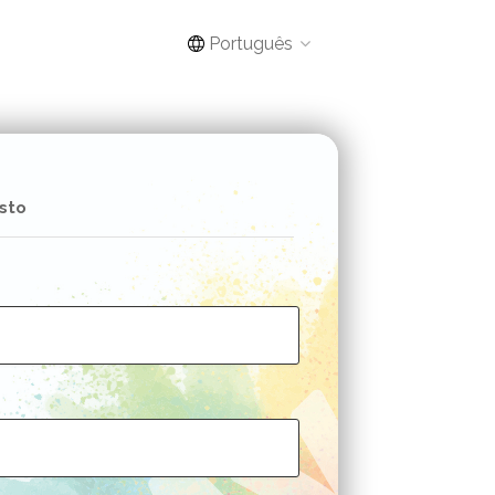
Português
sto